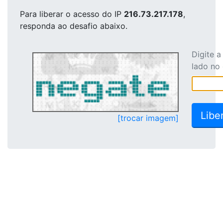
Para liberar o acesso
do IP
216.73.217.178
,
responda ao desafio abaixo.
Digite 
lado no
[trocar imagem]